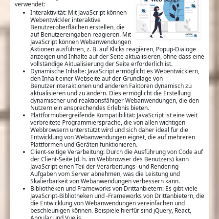
verwendet:
Interaktivität: Mit JavaScript können
Webentwickler interaktive
Benutzeroberflächen erstellen, die
auf Benutzereingaben reagieren. Mit
JavaScript können Webanwendungen
Aktionen ausführen, z. B. auf Klicks reagieren, Popup-Dialoge
anzeigen und Inhalte auf der Seite aktualisieren, ohne dass eine
vollständige Aktualisierung der Seite erforderlich ist.
Dynamische Inhalte: JavaScript ermöglicht es Webentwicklern,
den Inhalt einer Webseite auf der Grundlage von
Benutzerinteraktionen und anderen Faktoren dynamisch zu
aktualisieren und zu ändern. Dies ermöglicht die Erstellung
dynamischer und reaktionsfähiger Webanwendungen, die den
Nutzern ein ansprechendes Erlebnis bieten.
Plattformübergreifende Kompatibilität: JavaScript ist eine weit
verbreitete Programmiersprache, die von allen wichtigen
Webbrowsern unterstützt wird und sich daher ideal für die
Entwicklung von Webanwendungen eignet, die auf mehreren
Plattformen und Geräten funktionieren.
Client-seitige Verarbeitung: Durch die Ausführung von Code auf
der Client-Seite (d. h. im Webbrowser des Benutzers) kann
JavaScript einen Teil der Verarbeitungs- und Rendering-
Aufgaben vom Server abnehmen, was die Leistung und
Skalierbarkeit von Webanwendungen verbessern kann.
Bibliotheken und Frameworks von Drittanbietern: Es gibt viele
JavaScript-Bibliotheken und -Frameworks von Drittanbietern, die
die Entwicklung von Webanwendungen vereinfachen und
beschleunigen können. Beispiele hierfür sind jQuery, React,
Angular und Vue.js.