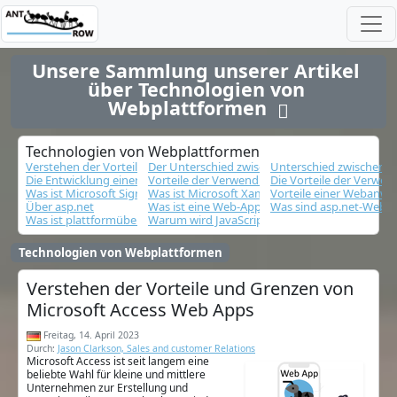
Unsere Sammlung unserer Artikel 
über Technologien von 
Webplattformen  
Technologien von Webplattformen
Verstehen der Vorteile und Grenzen von Microsoft Access Web Apps
Der Unterschied zwischen klassischem ASP, AS
Unterschied zwischen 
Die Entwicklung einer datenbankgestützten Website von Anfang an
Vorteile der Verwendung von HTML5 im Front
Die Vorteile der Verwen
Was ist Microsoft SignalR und wie können Sie es nutzen?
Was ist Microsoft Xamarin und wie können Sie 
Vorteile einer Webanw
Über asp.net
Was ist eine Web-App
Was sind asp.net-Webf
Was ist plattformübergreifende Browserkompatibilität?
Warum wird JavaScript in Frontend-Webanwe
Technologien von Webplattformen
Verstehen der Vorteile und Grenzen von
Microsoft Access Web Apps
Freitag, 14. April 2023
Durch:
Jason Clarkson, Sales and customer Relations
Microsoft Access ist seit langem eine
beliebte Wahl für kleine und mittlere
Unternehmen zur Erstellung und