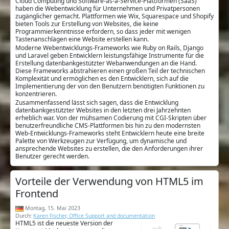
Cloud Computing und Software-as-a-Service-Plattformen (SaaS)
haben die Webentwicklung für Unternehmen und Privatpersonen
zugänglicher gemacht. Plattformen wie Wix, Squarespace und Shopify
bieten Tools zur Erstellung von Websites, die keine
Programmierkenntnisse erfordern, so dass jeder mit wenigen
Tastenanschlägen eine Website erstellen kann.
Moderne Webentwicklungs-Frameworks wie Ruby on Rails, Django
und Laravel geben Entwicklern leistungsfähige Instrumente für die
Erstellung datenbankgestützter Webanwendungen an die Hand.
Diese Frameworks abstrahieren einen großen Teil der technischen
Komplexität und ermöglichen es den Entwicklern, sich auf die
Implementierung der von den Benutzern benötigten Funktionen zu
konzentrieren.
Zusammenfassend lässt sich sagen, dass die Entwicklung
datenbankgestützter Websites in den letzten drei Jahrzehnten
erheblich war. Von der mühsamen Codierung mit CGI-Skripten über
benutzerfreundliche CMS-Plattformen bis hin zu den modernsten
Web-Entwicklungs-Frameworks steht Entwicklern heute eine breite
Palette von Werkzeugen zur Verfügung, um dynamische und
ansprechende Websites zu erstellen, die den Anforderungen ihrer
Benutzer gerecht werden.
Vorteile der Verwendung von HTML5 im
Frontend
Montag, 15. Mai 2023
Durch:
Karen Fischer, Office Support and documentation
HTML5 ist die neueste Version der