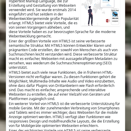
Hypertext Markup Language, die zur
Erstellung und Gestaltung von Webseiten
verwendet wird. Sie wurde erstmals 2014
eingeführt und hat seitdem in der
Webentwicklergemeinde große Popularität
erlangt. HTML5 bietet viele Vorteile, die es
von seinen Vorgängern abheben, und
diese Vorteile haben es zur bevorzugten Sprache für die moderne
Webentwicklung gemacht.
Einer der größten Vorteile von HTML5 ist seine verbesserte
semantische Struktur. Mit HTML5 können Entwickler klaren und
prägnanten Code erstellen, der sowohl von Menschen als auch von
Suchmaschinen leicht verstanden wird. Diese verbesserte Struktur
macht es einfacher, Webseiten mit aussagekräftigen Metadaten zu
versehen, was wiederum die Suchmaschinenoptimierung (SEO)
unterstützt.
HTML5 bietet auch viele neue Funktionen, die in früheren HTML-
Versionen nicht verfügbar waren. Zu diesen Funktionen gehört die
Möglichkeit, Multimedia-Inhalte wie Audio und Video einzubetten,
ohne dass dafür Plugins von Drittanbietern wie Flash erforderlich
sind. Das macht es einfacher, ansprechende und interaktive
Webseiten zu erstellen, die auf einer Vielzahl von Geräten und
Plattformen zugänglich sind.
Ein weiterer Vorteil von HTML5 ist die verbesserte Unterstützung für
mobile Geräte. Mit der zunehmenden Verbreitung von Smartphones
und Tablets wird es immer wichtiger, dass Webseiten für die mobile
Anzeige optimiert werden. HTML5 verfügt über Funktionen wie
responsives Design und mobilfreundliche Layouts, die die Erstellung
von für Mobilgeräte optimierten Webseiten erleichtern.
Einer der wichtigsten Vorteile von HTML5 ist seine verbesserte