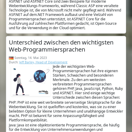
ASP.NET und ASP.NET Core sind zwei Beispiele für moderne
Webentwicklungs-Frameworks, während Classic ASP eine veraltete
Technologie ist, die von Microsoft nicht mehr gepflegt wird. Während
ASP.NET auf dem.NET Framework aufbaut und eine Vielzahl von
Programmiersprachen unterstützt, ist ASP.NET Core für die
Ausführung auf zahlreichen Plattformen gedacht, ist Open-Source
und für die Verwendung in der Cloud optimiert.
Unterschied zwischen den wichtigsten
Web-Programmiersprachen
Sonntag, 14. Mai 2023
Durch:
Jeff Barley, Head of Development
Jede der wichtigsten Web-
Programmiersprachen hat ihre eigenen
Stärken, Schwächen und besonderen
Merkmale. Zu den am weitesten
verbreiteten Programmiersprachen
gehören PHP, Java, JavaScript, Python, Ruby
und ASP.NET. Hier sind einige wichtige
Unterschiede zwischen diesen Sprachen:
PHP: PHP ist eine weit verbreitete serverseitige Skriptsprache für die
Webentwicklung. Sie ist quelloffen und kostenlos, was sie zu einer
beliebten Option für kleine Unternehmen und unabhängige Entwickler
macht. PHP ist bekannt für seine Anpassungsfähigkeit und
Plattformkompatibilität.
Java: Java ist eine objektorientierte Programmiersprache, die häufig
für die Entwicklung von Unternehmensanwendungen und