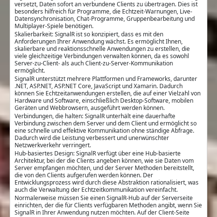
versetzt, Daten sofort an verbundene Clients zu übertragen. Dies ist
besonders hilfreich für Programme, die Echtzeit-Warnungen, Live-
Datensynchronisation, Chat-Programme, Gruppenbearbeitung und
Multiplayer-Spiele benötigen.
Skalierbarkeit: SignalR ist so konzipiert, dass es mit den
Anforderungen Ihrer Anwendung wächst. Es ermöglicht Ihnen,
skalierbare und reaktionsschnelle Anwendungen zu erstellen, die
viele gleichzeitige Verbindungen verwalten können, da es sowohl
Server-zu-Client- als auch Client-zu-Server-Kommunikation
ermöglicht.
SignalR unterstützt mehrere Plattformen und Frameworks, darunter
.NET, ASP.NET, ASP.NET Core, JavaScript und Xamarin. Dadurch
können Sie Echtzeitanwendungen erstellen, die auf einer Vielzahl von
Hardware und Software, einschließlich Desktop-Software, mobilen
Geräten und Webbrowsern, ausgeführt werden können.
Verbindungen, die halten: SignalR unterhält eine dauerhafte
Verbindung zwischen dem Server und dem Client und ermöglicht so
eine schnelle und effektive Kommunikation ohne ständige Abfrage.
Dadurch wird die Leistung verbessert und unerwünschter
Netzwerkverkehr verringert.
Hub-basiertes Design: SignalR verfügt über eine Hub-basierte
Architektur, bei der die Clients angeben können, wie sie Daten vom
Server empfangen möchten, und der Server Methoden bereitstellt,
die von den Clients aufgerufen werden können. Der
Entwicklungsprozess wird durch diese Abstraktion rationalisiert, was
auch die Verwaltung der Echtzeitkommunikation vereinfacht.
Normalerweise müssen Sie einen SignalR-Hub auf der Serverseite
einrichten, der die für Clients verfügbaren Methoden angibt, wenn Sie
SignalR in Ihrer Anwendung nutzen möchten. Auf der Client-Seite