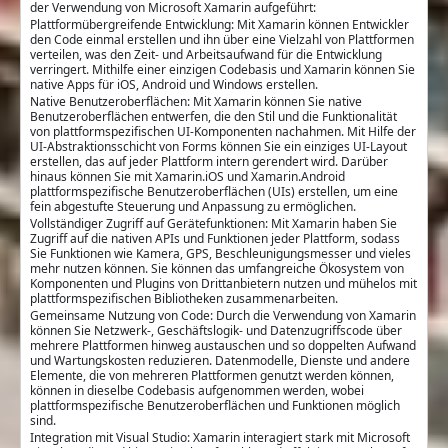
der Verwendung von Microsoft Xamarin aufgeführt:
Plattformübergreifende Entwicklung: Mit Xamarin können Entwickler
den Code einmal erstellen und ihn über eine Vielzahl von Plattformen
verteilen, was den Zeit- und Arbeitsaufwand für die Entwicklung
verringert. Mithilfe einer einzigen Codebasis und Xamarin können Sie
native Apps für iOS, Android und Windows erstellen.
Native Benutzeroberflächen: Mit Xamarin können Sie native
Benutzeroberflächen entwerfen, die den Stil und die Funktionalität
von plattformspezifischen UI-Komponenten nachahmen. Mit Hilfe der
UI-Abstraktionsschicht von Forms können Sie ein einziges UI-Layout
erstellen, das auf jeder Plattform intern gerendert wird. Darüber
hinaus können Sie mit Xamarin.iOS und Xamarin.Android
plattformspezifische Benutzeroberflächen (UIs) erstellen, um eine
fein abgestufte Steuerung und Anpassung zu ermöglichen.
Vollständiger Zugriff auf Gerätefunktionen: Mit Xamarin haben Sie
Zugriff auf die nativen APIs und Funktionen jeder Plattform, sodass
Sie Funktionen wie Kamera, GPS, Beschleunigungsmesser und vieles
mehr nutzen können. Sie können das umfangreiche Ökosystem von
Komponenten und Plugins von Drittanbietern nutzen und mühelos mit
plattformspezifischen Bibliotheken zusammenarbeiten.
Gemeinsame Nutzung von Code: Durch die Verwendung von Xamarin
können Sie Netzwerk-, Geschäftslogik- und Datenzugriffscode über
mehrere Plattformen hinweg austauschen und so doppelten Aufwand
und Wartungskosten reduzieren. Datenmodelle, Dienste und andere
Elemente, die von mehreren Plattformen genutzt werden können,
können in dieselbe Codebasis aufgenommen werden, wobei
plattformspezifische Benutzeroberflächen und Funktionen möglich
sind.
Integration mit Visual Studio: Xamarin interagiert stark mit Microsoft