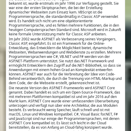
bekannt ist, wurde erstmals im Jahr 1996 zur Verfügung gestellt. Sie
war eine der ersten Skriptsprachen, die bei der Erstellung
dynamischer Webseiten zum Einsatz kam. VBScript ist die
Programmiersprache, die standardmäßig in Classic ASP verwendet
wird. Es handelt sich nicht um eine objektorientierte
Programmiersprache, und es fehlen mehrere Funktionen, die in den
heutigen Computersprachen Standard sind. Microsoft wird in Zukunft
keine formale Unterstützung mehr für Classic ASP anbieten.
Im Jahr 2002 wurde ASP.NET als Verbesserung seines Vorgängers,
Classic ASP, eingeführt. Es ist ein Framework für die Online-
Entwicklung, das Entwicklern die Möglichkeit bietet, dynamische
Webseiten, Webanwendungen und Webdienste zu erstellen. Mehrere
Programmiersprachen wie C#, VB.NET und F# werden von der
ASP.NET-Plattform unterstützt. Sie nutzt das.NET Framework und
ermöglicht Entwicklern den Zugriff auf die.NET-Bibliothek, so dass sie
Anwendungen mit einem hohen Grad an Komplexität entwerfen
können. ASP.NET war auch für die Verbreitung der Idee von Code-
Behind verantwortlich, die durch die Trennung von HTML-Markup und
dem Code, der die Webseite erstellt, gekennzeichnet ist.
Die neueste Version des ASP.NET-Frameworks wird ASP.NET Core
genannt. Dabei handelt es sich um ein Open-Source-Framework, das
mit mehreren Plattformen kompatibel ist und im Jahr 2016 auf den
Markt kam. ASP.NET Core wurde einer umfassenden Überarbeitung
unterzogen und verfügt nun über eine Architektur, die aus Modulen
besteht. Es verbraucht wenig Speicher, läuft schnell und ist mit
macOS, Linux und Windows kompatibel. C#, Visual Basic for.NET, F#
und JavaScript sind nur einige der Programmiersprachen, mit denen
ASP.NET Core kompatibel ist. Es lässt sich leicht in der Cloud
bereitstellen, da es von Anfang an Cloud-fähig konzipiert wurde.