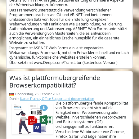
Details von HTTP-Anfragen, Statusverwaltung und andere Aspekte
der Webentwicklung zu kümmern.
Das Framework unterstützt die Verwendung verschiedener
Programmiersprachen wie C# und VB.NET und bietet einen
umfassenden Satz von Tools für die Erstellung komplexer
Webanwendungen mit Funktionen wie Datenbindung, Validierung,
Authentifizierung und Autorisierung. ASP.NET Web Forms unterstützt
auch die Verwendung von Masterseiten, die es Entwicklern
ermöglichen, ein einheitliches Erscheinungsbild für die gesamte
Website zu schaffen.
Insgesamt ist ASP.NET Web Forms ein leistungsstarkes
Webanwendungs-Framework, mit dem Entwickler schnell und einfach
dynamische, funktionsreiche Websites erstellen können.
Übersetzt mit www.DeepL.com/Translator (kostenlose Version)
Was ist plattformübergreifende
Browserkompatibilität?
Donnerstag, 23. Februar 2023
Durch:
Karen Fischer, Office Support and documentation
Die plattformübergreifende Kompatibilität
von Browsern bezieht sich auf die
Fähigkeit einer Webanwendung oder
Website, in verschiedenen Webbrowsern
und Betriebssystemen (OS)
ordnungsgemäß zu funktionieren.
Verschiedene Webbrowser wie Chrome,
Firefox, Safari und Edge haben ihre