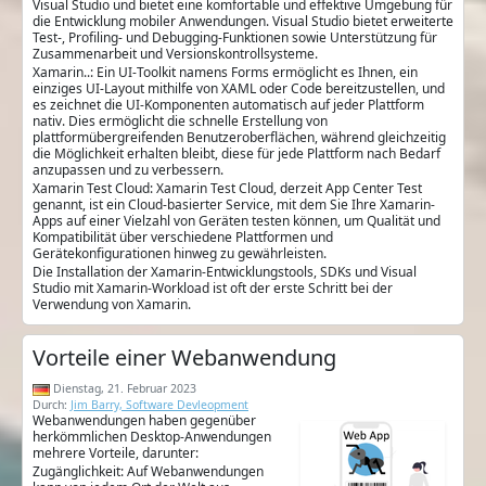
Visual Studio und bietet eine komfortable und effektive Umgebung für
die Entwicklung mobiler Anwendungen. Visual Studio bietet erweiterte
Test-, Profiling- und Debugging-Funktionen sowie Unterstützung für
Zusammenarbeit und Versionskontrollsysteme.
Xamarin..: Ein UI-Toolkit namens Forms ermöglicht es Ihnen, ein
einziges UI-Layout mithilfe von XAML oder Code bereitzustellen, und
es zeichnet die UI-Komponenten automatisch auf jeder Plattform
nativ. Dies ermöglicht die schnelle Erstellung von
plattformübergreifenden Benutzeroberflächen, während gleichzeitig
die Möglichkeit erhalten bleibt, diese für jede Plattform nach Bedarf
anzupassen und zu verbessern.
Xamarin Test Cloud: Xamarin Test Cloud, derzeit App Center Test
genannt, ist ein Cloud-basierter Service, mit dem Sie Ihre Xamarin-
Apps auf einer Vielzahl von Geräten testen können, um Qualität und
Kompatibilität über verschiedene Plattformen und
Gerätekonfigurationen hinweg zu gewährleisten.
Die Installation der Xamarin-Entwicklungstools, SDKs und Visual
Studio mit Xamarin-Workload ist oft der erste Schritt bei der
Verwendung von Xamarin.
Vorteile einer Webanwendung
Dienstag, 21. Februar 2023
Durch:
Jim Barry, Software Devleopment
Webanwendungen haben gegenüber
herkömmlichen Desktop-Anwendungen
mehrere Vorteile, darunter:
Zugänglichkeit: Auf Webanwendungen