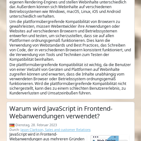
eigenen Rendering-Engines und stellen Webinhalte unterschiedlich
dar. Außerdem können sich Webinhalte auf verschiedenen
Betriebssystemen wie Windows, macOS, Linux, iOS und Android
unterschiedlich verhalten.
Um die plattformübergreifende Kompatibilität von Browsern zu
gewährleisten, müssen Webentwickler ihre Anwendungen oder
Websites auf verschiedenen Browsern und Betriebssystemen
entwerfen und testen, um sicherzustellen, dass sie auf allen
Plattformen ordnungsgemäß funktionieren. Dies kann die
Verwendung von Webstandards und Best Practices, das Schreiben
von Code, der in verschiedenen Browsern konsistent funktioniert, und
die Verwendung von Tools und Techniken zum Testen der
Kompatibilität beinhalten.
Die plattformübergreifende Kompatibilität ist wichtig, da die Benutzer
von einer Vielzahl von Geräten und Plattformen auf Webinhalte
zugreifen können und erwarten, dass die Inhalte unabhängig vom
verwendeten Browser oder Betriebssystem ordnungsgemäß
funktionieren. Wird die plattformübergreifende Kompatibilität nicht
sichergestellt, kann dies zu einem schlechten Benutzererlebnis, zu
Kundenverlusten und Umsatzeinbußen führen.
Warum wird JavaScript in Frontend-
Webanwendungen verwendet?
Dienstag, 28. Februar 2023
Durch:
Jason Clarkson, Sales and customer Relations
JavaScript wird in Frontend-
Webanwendungen aus mehreren Gründen