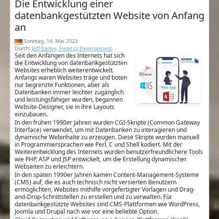
Die Entwicklung einer
datenbankgestützten Website von Anfang
an
Sonntag, 14. Mai 2023
Durch:
Jeff Barley, Head of Development
Seit den Anfängen des Internets hat sich
die Entwicklung von datenbankgestützten
Websites erheblich weiterentwickelt.
Anfangs waren Websites träge und boten
nur begrenzte Funktionen, aber als
Datenbanken immer leichter zugänglich
und leistungsfähiger wurden, begannen
Website-Designer, sie in ihre Layouts
einzubauen.
In den frühen 1990er Jahren wurden CGI-Skripte (Common Gateway
Interface) verwendet, um mit Datenbanken zu interagieren und
dynamische Webinhalte zu erzeugen. Diese Skripte wurden manuell
in Programmiersprachen wie Perl, C und Shell kodiert. Mit der
Weiterentwicklung des Internets wurden benutzerfreundlichere Tools
wie PHP, ASP und JSP entwickelt, um die Erstellung dynamischer
Webseiten zu erleichtern.
In den späten 1990er Jahren kamen Content-Management-Systeme
(CMS) auf, die es auch technisch nicht versierten Benutzern
ermöglichten, Websites mithilfe vorgefertigter Vorlagen und Drag-
and-Drop-Schnittstellen zu erstellen und zu verwalten. Für
datenbankgestützte Websites sind CMS-Plattformen wie WordPress,
Joomla und Drupal nach wie vor eine beliebte Option.