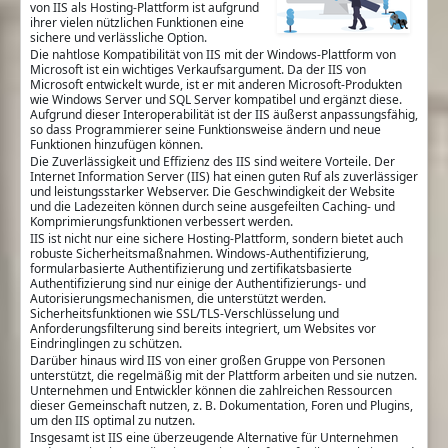
von IIS als Hosting-Plattform ist aufgrund
ihrer vielen nützlichen Funktionen eine
sichere und verlässliche Option.
Die nahtlose Kompatibilität von IIS mit der Windows-Plattform von
Microsoft ist ein wichtiges Verkaufsargument. Da der IIS von
Microsoft entwickelt wurde, ist er mit anderen Microsoft-Produkten
wie Windows Server und SQL Server kompatibel und ergänzt diese.
Aufgrund dieser Interoperabilität ist der IIS äußerst anpassungsfähig,
so dass Programmierer seine Funktionsweise ändern und neue
Funktionen hinzufügen können.
Die Zuverlässigkeit und Effizienz des IIS sind weitere Vorteile. Der
Internet Information Server (IIS) hat einen guten Ruf als zuverlässiger
und leistungsstarker Webserver. Die Geschwindigkeit der Website
und die Ladezeiten können durch seine ausgefeilten Caching- und
Komprimierungsfunktionen verbessert werden.
IIS ist nicht nur eine sichere Hosting-Plattform, sondern bietet auch
robuste Sicherheitsmaßnahmen. Windows-Authentifizierung,
formularbasierte Authentifizierung und zertifikatsbasierte
Authentifizierung sind nur einige der Authentifizierungs- und
Autorisierungsmechanismen, die unterstützt werden.
Sicherheitsfunktionen wie SSL/TLS-Verschlüsselung und
Anforderungsfilterung sind bereits integriert, um Websites vor
Eindringlingen zu schützen.
Darüber hinaus wird IIS von einer großen Gruppe von Personen
unterstützt, die regelmäßig mit der Plattform arbeiten und sie nutzen.
Unternehmen und Entwickler können die zahlreichen Ressourcen
dieser Gemeinschaft nutzen, z. B. Dokumentation, Foren und Plugins,
um den IIS optimal zu nutzen.
Insgesamt ist IIS eine überzeugende Alternative für Unternehmen