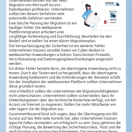
Unternehmen können von der Web-
Migration von Microsoft Access-
Datenbanken profitieren. Unternehmen
sollten bei diesem Verfahren viele
potenzielle Gefahren vermeiden.
Eine falsche Planung der Migration ist ein
häufiger Fehler. Die webbasierte
Plattformmigration erfordert eine
sorgfältige Vorbereitung und Durchführung. Beurteilen Sie den
Bedarf und erstellen Sie einen klaren Migrationsplan.
Die Vernachlässigung der Sicherheit ist ein weiterer Fehler.
Unternehmen müssen sensible Daten vor Cyber-Risiken in
webbasierten Anwendungen schützen. Dazu können Firewalls,
Verschlüsselung und Datenzugangsbeschränkungen eingesetzt
werden.
Ein dritter Fehler besteht darin, die übertragene Anwendung nicht zu
testen. Durch das Testen wird sichergestellt, dass die übertragene
Anwendung funktioniert und die Anforderungen der Benutzer erfüllt.
Vor der Installation der webbasierten Plattform sollten Unternehmen
diese gründlich testen.
Und schließlich sollten die Unternehmen die Migrationsfähigkeiten
nicht unterschätzen. Unternehmen sollten sicherstellen, dass ihr
Entwicklungsteam über das technische Know-how verfügt, um MS-
Access ins Internet zu migrieren. Stellen Sie mehr Mitarbeiter ein
oder lagern Sie die Migration aus.
Zusammenfassend lässt sich sagen, dass die Übertragung von MS-
Access auf das Web viele Vorteile hat, aber Unternehmen müssen
typische Fallen vermeiden, um erfolgreich zu sein. Dazu gehören die
richtige Planung, die Bewertung des Sicherheitsrisikos, Tests und die
Verfügbarkeit von technischen Fähigkeiten. Die Vermeidung dieser