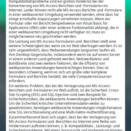
Kompatibilitätsprobleme sind ein großes Hindernis bei der
Konvertierung von MS-Access-Berichten und -Formularen ins
Internet. Leider können nicht alle MS-Access-Berichte und -Formulare
in einer webbasierten Umgebung verwendet werden, ohne dass Sie
einige ernsthafte Anpassungen vornehmen müssen. Wenn ein
Formular oder ein Bericht beispielsweise von Visual Basic for
Applications (VBA) oder einer anderen Funktionalität abhängt, die in
einer webbasierten Umgebung nicht verfügbar ist, muss es
möglicherweise neu geschrieben werden.
Die Leistung von MS-Access-Formularen und -Berichten stellt eine
weitere Schwierigkeit dar, wenn sie ins Web übertragen werden. Es ist
sehr ungewöhnlich, dass Webanwendungen langsamer laufen als
ihre Desktop-Gegenstücke, insbesondere wenn sie auf einem Server
in einem anderen Land gehostet werden. Netzwerklatenz und
Bandbreite sind zwei weitere Faktoren, die die Effizienz von
webbasierten Anwendungen beeinträchtigen können. Dies ist
besonders schwierig, wenn es sich um große oder komplexe
Formulare und Berichte handelt, die viele Computerressourcen
erfordern.
Ein weiteres Problem, das bei der Verlagerung von MS-Access-
Berichten und -Formularen ins Web auftritt, ist die Sicherheit. Cross-
Site-Scripting (XSS) und SQL-Injection sind zwei Beispiele für
Sicherheitsrisiken, die webbasierte Anwendungen betreffen können.
Um die Sicherheit kritischer Unternehmensdaten weiter zu
gewährleisten, benötigen webbasierte Anwendungen möglicherweise
eine SSL-Verschlüsselung und eine Multi-Faktor-Authentifizierung.
Zusammenfassend lässt sich sagen, dass bei der Verlagerung von
MS-Access-Formularen und -Berichten ins Internet eine Reihe von
Hindernissen auftreten können, z. B. Kompatibilitäts-, Leistungs- und
Sicherheitsprobleme. Mit etwas Voraussicht und Vorbereitung können