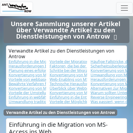
Unsere Sammlung unserer Artikel 
über Verwandte Artikel zu den 
Dienstleistungen von Antrow  
Verwandte Artikel zu den Dienstleistungen von
Antrow
Einführung in die Migration von MS-Access ins Web
Vorteile der Migration von MS-Access ins Inter
Häufige Fallstricke, die
Herausforderungen bei der Migration von MS-Access ins Internet
Faktoren, die bei der Migration von MS-Access i
Sicherheitsüberlegunge
Planung eines erfolgreichen MS-Access-zu-Web-Migrationsprojekts
Schritte bei der Migration von MS-Access ins In
Konvertierung von MS-
Konvertierung von MS-Access-Formularen in Webformulare
Konvertierung von MS-Access-Makros in Web-
Umwandlung von MS-Ac
Vorteile von webbasierten MS-Access-Anwendungen für Unternehme
Web-Enabling von MS-Access für den Fernzugri
Herausforderungen bei 
Bewährte Verfahren für die Migration von MS-Access zu Web
Technische Herausforderungen bei der Umwan
Konvertierung von MS-A
Konvertierung von MS-Access-Abfragen in Web-Abfragen
Überblick über Webtechnologien für die MS-Ac
Alternativen zur Migrat
Vorteile der Umstellung von MS-Access auf webbasierte Anwendunge
Konvertierung von MS-Access-Abfragen in We
Warum sollten Unterne
Einführung in webfähige MS-Access-Datenbanken
Einführung in die Entwicklung von MS-Acces
Reverse Engineering e
Umwandlung traditioneller Windows-Anwendungen in Cloud-basier
Vorteile der Möglichkeit, Daten aus einer We
Was passiert, wenn die
Verwandte Artikel zu den Dienstleistungen von Antrow
Einführung in die Migration von MS-
Access ins Web