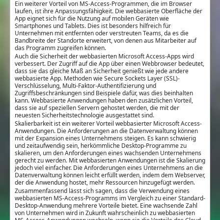
Ein weiterer Vorteil von MS-Access-Programmen, die im Browser
laufen, ist ihre Anpassungsfähigkeit. Die webbasierte Oberfläche der
App eignet sich für die Nutzung auf mobilen Geräten wie
Smartphones und Tablets. Dies ist besonders hilfreich für
Unternehmen mit entfernten oder verstreuten Teams, da es die
Bandbreite der Standorte erweitert, von denen aus Mitarbeiter auf
das Programm zugreifen können.
Auch die Sicherheit der webbasierten Microsoft Access-Apps wird
verbessert. Der Zugriff auf die App über einen Webbrowser bedeutet,
dass sie das gleiche Maß an Sicherheit genießt wie jede andere
webbasierte App. Methoden wie Secure Sockets Layer (SSL)-
Verschlüsselung, Multi-Faktor-Authentifizierung und
Zugriffsbeschränkungen sind Beispiele dafür, was dies beinhalten
kann. Webbasierte Anwendungen haben den zusätzlichen Vorteil,
dass sie auf speziellen Servern gehostet werden, die mit der
neuesten Sicherheitstechnologie ausgestattet sind.
Skalierbarkeit ist ein weiterer Vorteil webbasierter Microsoft Access-
Anwendungen. Die Anforderungen an die Datenverwaltung können
mit der Expansion eines Unternehmens steigen. Es kann schwierig
und zeitaufwendig sein, herkömmliche Desktop-Programme zu
skalieren, um den Anforderungen eines wachsenden Unternehmens
gerecht zu werden. Mit webbasierten Anwendungen ist die Skalierung
jedoch viel einfacher. Die Anforderungen eines Unternehmens an die
Datenverwaltung können leicht erfüllt werden, indem dem Webserver,
der die Anwendung hostet, mehr Ressourcen hinzugefügt werden.
Zusammenfassend lässt sich sagen, dass die Verwendung eines
webbasierten MS-Access-Programms im Vergleich zu einer Standard-
Desktop-Anwendung mehrere Vorteile bietet. Eine wachsende Zahl
von Unternehmen wird in Zukunft wahrscheinlich zu webbasierten