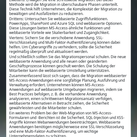
Methode wird die Migration in überschaubare Phasen unterteilt.
Diese Technik hilft Unternehmen, die Komplexität der Migration zu
bewältigen und Ausfallzeiten zu reduzieren.
Drittens: Untersuchen Sie webbasierte Zugriffsfunktionen.
PowerApps, SharePoint und Azure SQL sind webbasierte Optionen.
Diese Lösungen bieten MS-Access-ähnliche Funktionen und
webbasierte Vorteile wie Skalierbarkeit und Zugänglichkeit.
Viertens: Sichern Sie die verschobene Anwendung. SSL-
Verschlüsselung und Multi-Faktor-Authentifizierung können dabei
helfen. Um Cyberangriffe zu verhindern, sollte die Sicherheit
regelmäßig überprüft und aktualisiert werden.
Und schließlich sollten Sie das Migrationspersonal schulen. Die neue
webbasierte Anwendung und alle neuen oder geänderten
Geschäftsprozesse können geschult werden. Die Schulung der
Mitarbeiter kann die webbasierte Umstellung unterstützen.
Zusammenfassend lässt sich sagen, dass die Migration webbasierter
MS-Access-Anwendungen eine sorgfältige Planung, Ausführung und
Verwaltung erfordert. Unternehmen können MS-Access-
Anwendungen auf webbasierte Umgebungen migrieren, indem sie
Best Practices befolgen, z. B. die vorhandene Anwendung
analysieren, einen schrittweisen Migrationsansatz verfolgen,
webbasierte Alternativen in Betracht ziehen, die Sicherheit
gewährleisten und die Mitarbeiter schulen.
Ein weiteres Problem bei der Web-Migration von MS-Access-
Formularen und -Berichten ist die Sicherheit. SQL-Injection und XSS-
Angriffe können Webanwendungen beeinträchtigen. Webbasierte
Anwendungen benötigen möglicherweise eine SSL-Verschlüsselung
und eine Multi-Faktor-Authentifizierung, um wichtige
Unternehmensdaten zu schützen.