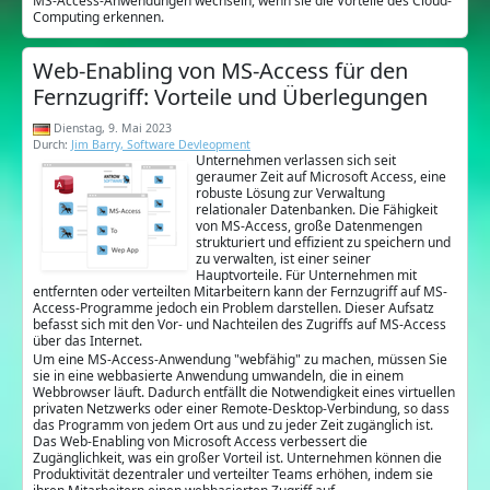
MS-Access-Anwendungen wechseln, wenn sie die Vorteile des Cloud-
Computing erkennen.
Web-Enabling von MS-Access für den
Fernzugriff: Vorteile und Überlegungen
Dienstag, 9. Mai 2023
Durch:
Jim Barry, Software Devleopment
Unternehmen verlassen sich seit
geraumer Zeit auf Microsoft Access, eine
robuste Lösung zur Verwaltung
relationaler Datenbanken. Die Fähigkeit
von MS-Access, große Datenmengen
strukturiert und effizient zu speichern und
zu verwalten, ist einer seiner
Hauptvorteile. Für Unternehmen mit
entfernten oder verteilten Mitarbeitern kann der Fernzugriff auf MS-
Access-Programme jedoch ein Problem darstellen. Dieser Aufsatz
befasst sich mit den Vor- und Nachteilen des Zugriffs auf MS-Access
über das Internet.
Um eine MS-Access-Anwendung "webfähig" zu machen, müssen Sie
sie in eine webbasierte Anwendung umwandeln, die in einem
Webbrowser läuft. Dadurch entfällt die Notwendigkeit eines virtuellen
privaten Netzwerks oder einer Remote-Desktop-Verbindung, so dass
das Programm von jedem Ort aus und zu jeder Zeit zugänglich ist.
Das Web-Enabling von Microsoft Access verbessert die
Zugänglichkeit, was ein großer Vorteil ist. Unternehmen können die
Produktivität dezentraler und verteilter Teams erhöhen, indem sie