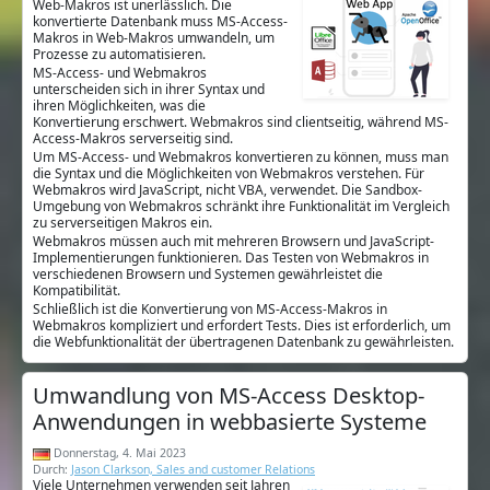
Web-Makros ist unerlässlich. Die
konvertierte Datenbank muss MS-Access-
Makros in Web-Makros umwandeln, um
Prozesse zu automatisieren.
MS-Access- und Webmakros
unterscheiden sich in ihrer Syntax und
ihren Möglichkeiten, was die
Konvertierung erschwert. Webmakros sind clientseitig, während MS-
Access-Makros serverseitig sind.
Um MS-Access- und Webmakros konvertieren zu können, muss man
die Syntax und die Möglichkeiten von Webmakros verstehen. Für
Webmakros wird JavaScript, nicht VBA, verwendet. Die Sandbox-
Umgebung von Webmakros schränkt ihre Funktionalität im Vergleich
zu serverseitigen Makros ein.
Webmakros müssen auch mit mehreren Browsern und JavaScript-
Implementierungen funktionieren. Das Testen von Webmakros in
verschiedenen Browsern und Systemen gewährleistet die
Kompatibilität.
Schließlich ist die Konvertierung von MS-Access-Makros in
Webmakros kompliziert und erfordert Tests. Dies ist erforderlich, um
die Webfunktionalität der übertragenen Datenbank zu gewährleisten.
Umwandlung von MS-Access Desktop-
Anwendungen in webbasierte Systeme
Donnerstag, 4. Mai 2023
Durch:
Jason Clarkson, Sales and customer Relations
Viele Unternehmen verwenden seit Jahren