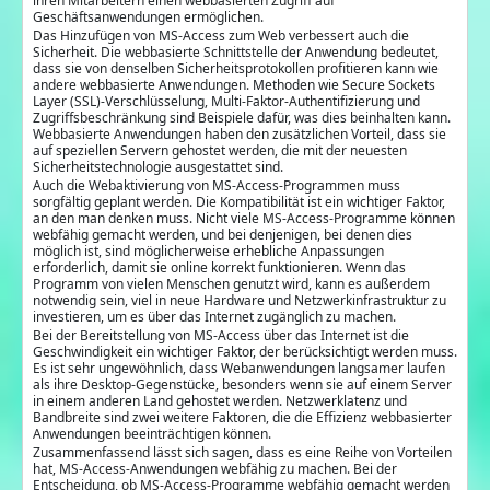
ihren Mitarbeitern einen webbasierten Zugriff auf
Geschäftsanwendungen ermöglichen.
Das Hinzufügen von MS-Access zum Web verbessert auch die
Sicherheit. Die webbasierte Schnittstelle der Anwendung bedeutet,
dass sie von denselben Sicherheitsprotokollen profitieren kann wie
andere webbasierte Anwendungen. Methoden wie Secure Sockets
Layer (SSL)-Verschlüsselung, Multi-Faktor-Authentifizierung und
Zugriffsbeschränkung sind Beispiele dafür, was dies beinhalten kann.
Webbasierte Anwendungen haben den zusätzlichen Vorteil, dass sie
auf speziellen Servern gehostet werden, die mit der neuesten
Sicherheitstechnologie ausgestattet sind.
Auch die Webaktivierung von MS-Access-Programmen muss
sorgfältig geplant werden. Die Kompatibilität ist ein wichtiger Faktor,
an den man denken muss. Nicht viele MS-Access-Programme können
webfähig gemacht werden, und bei denjenigen, bei denen dies
möglich ist, sind möglicherweise erhebliche Anpassungen
erforderlich, damit sie online korrekt funktionieren. Wenn das
Programm von vielen Menschen genutzt wird, kann es außerdem
notwendig sein, viel in neue Hardware und Netzwerkinfrastruktur zu
investieren, um es über das Internet zugänglich zu machen.
Bei der Bereitstellung von MS-Access über das Internet ist die
Geschwindigkeit ein wichtiger Faktor, der berücksichtigt werden muss.
Es ist sehr ungewöhnlich, dass Webanwendungen langsamer laufen
als ihre Desktop-Gegenstücke, besonders wenn sie auf einem Server
in einem anderen Land gehostet werden. Netzwerklatenz und
Bandbreite sind zwei weitere Faktoren, die die Effizienz webbasierter
Anwendungen beeinträchtigen können.
Zusammenfassend lässt sich sagen, dass es eine Reihe von Vorteilen
hat, MS-Access-Anwendungen webfähig zu machen. Bei der
Entscheidung, ob MS-Access-Programme webfähig gemacht werden