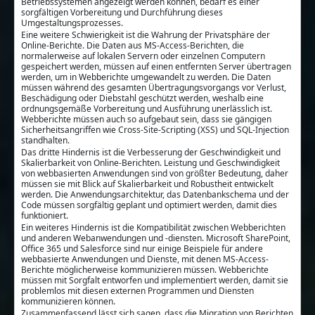
Betriebssystemen angezeigt werden können, bedarf es einer
sorgfältigen Vorbereitung und Durchführung dieses
Umgestaltungsprozesses.
Eine weitere Schwierigkeit ist die Wahrung der Privatsphäre der
Online-Berichte. Die Daten aus MS-Access-Berichten, die
normalerweise auf lokalen Servern oder einzelnen Computern
gespeichert werden, müssen auf einen entfernten Server übertragen
werden, um in Webberichte umgewandelt zu werden. Die Daten
müssen während des gesamten Übertragungsvorgangs vor Verlust,
Beschädigung oder Diebstahl geschützt werden, weshalb eine
ordnungsgemäße Vorbereitung und Ausführung unerlässlich ist.
Webberichte müssen auch so aufgebaut sein, dass sie gängigen
Sicherheitsangriffen wie Cross-Site-Scripting (XSS) und SQL-Injection
standhalten.
Das dritte Hindernis ist die Verbesserung der Geschwindigkeit und
Skalierbarkeit von Online-Berichten. Leistung und Geschwindigkeit
von webbasierten Anwendungen sind von größter Bedeutung, daher
müssen sie mit Blick auf Skalierbarkeit und Robustheit entwickelt
werden. Die Anwendungsarchitektur, das Datenbankschema und der
Code müssen sorgfältig geplant und optimiert werden, damit dies
funktioniert.
Ein weiteres Hindernis ist die Kompatibilität zwischen Webberichten
und anderen Webanwendungen und -diensten. Microsoft SharePoint,
Office 365 und Salesforce sind nur einige Beispiele für andere
webbasierte Anwendungen und Dienste, mit denen MS-Access-
Berichte möglicherweise kommunizieren müssen. Webberichte
müssen mit Sorgfalt entworfen und implementiert werden, damit sie
problemlos mit diesen externen Programmen und Diensten
kommunizieren können.
Zusammenfassend lässt sich sagen, dass die Migration von Berichten