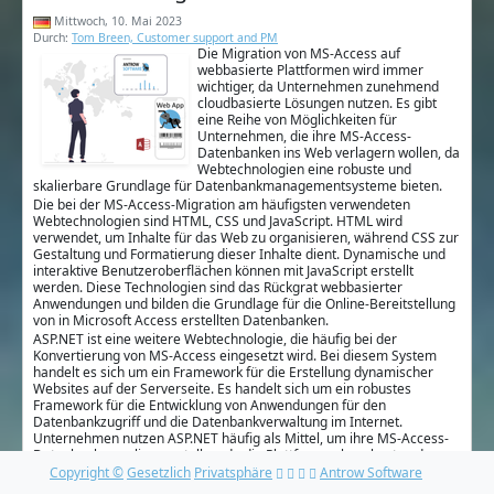
Mittwoch, 10. Mai 2023
Durch:
Tom Breen, Customer support and PM
Die Migration von MS-Access auf
webbasierte Plattformen wird immer
wichtiger, da Unternehmen zunehmend
cloudbasierte Lösungen nutzen. Es gibt
eine Reihe von Möglichkeiten für
Unternehmen, die ihre MS-Access-
Datenbanken ins Web verlagern wollen, da
Webtechnologien eine robuste und
skalierbare Grundlage für Datenbankmanagementsysteme bieten.
Die bei der MS-Access-Migration am häufigsten verwendeten
Webtechnologien sind HTML, CSS und JavaScript. HTML wird
verwendet, um Inhalte für das Web zu organisieren, während CSS zur
Gestaltung und Formatierung dieser Inhalte dient. Dynamische und
interaktive Benutzeroberflächen können mit JavaScript erstellt
werden. Diese Technologien sind das Rückgrat webbasierter
Anwendungen und bilden die Grundlage für die Online-Bereitstellung
von in Microsoft Access erstellten Datenbanken.
ASP.NET ist eine weitere Webtechnologie, die häufig bei der
Konvertierung von MS-Access eingesetzt wird. Bei diesem System
handelt es sich um ein Framework für die Erstellung dynamischer
Websites auf der Serverseite. Es handelt sich um ein robustes
Framework für die Entwicklung von Anwendungen für den
Datenbankzugriff und die Datenbankverwaltung im Internet.
Unternehmen nutzen ASP.NET häufig als Mittel, um ihre MS-Access-
Datenbanken online zu stellen, da die Plattform sehr robust und
anpassungsfähig ist.
Copyright ©
Gesetzlich
Privatsphäre
Antrow Software
Bei der Migration von MS-Access wird auch PHP, eine andere